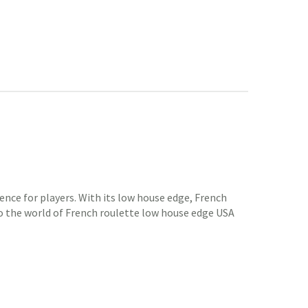
ience for players. With its low house edge, French
to the world of French roulette low house edge USA