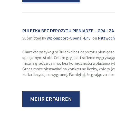
RULETKA BEZ DEPOZYTU PIENIĄDZE – GRAJ ZA
Submitted by
Wp-Support-Openai-Env
on
Mittwoch,
Charakterystyka gry Ruletka bez depozytu pieniądze 
specjalnym stole. Celem gry jest trafienie wygrywają
można grać za darmo, bez konieczności wpłacania wła
Gracz może obstawiać na konkretne liczby, kolory (cze
kulka decyduje o wygranej. Pamiętaj, że grając za da
MEHR ERFAHREN