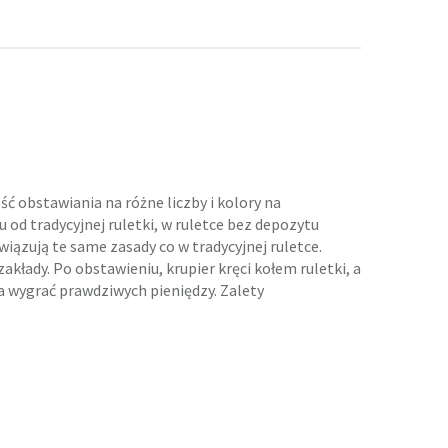
ć obstawiania na różne liczby i kolory na
 od tradycyjnej ruletki, w ruletce bez depozytu
ązują te same zasady co w tradycyjnej ruletce.
akłady. Po obstawieniu, krupier kręci kołem ruletki, a
na wygrać prawdziwych pieniędzy. Zalety