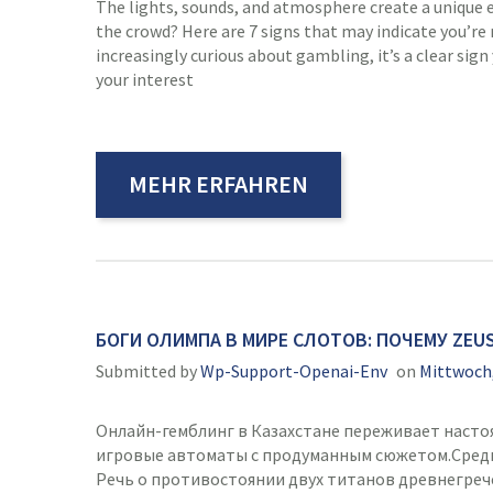
The lights, sounds, and atmosphere create a unique e
the crowd? Here are 7 signs that may indicate you’re
increasingly curious about gambling, it’s a clear sig
your interest
MEHR ERFAHREN
БОГИ ОЛИМПА В МИРЕ СЛОТОВ: ПОЧЕМУ ZEU
Submitted by
Wp-Support-Openai-Env
on
Mittwoch,
Онлайн-гемблинг в Казахстане переживает насто
игровые автоматы с продуманным сюжетом.Среди 
Речь о противостоянии двух титанов древнегрече