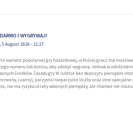
 DARMO I WYGRYWAJ!
 5 August 2026 - 21:27
to wariant popularnej gry hazardowej, w której gracz ma możliwoś
cego numeru lub koloru, aby zdobyć wygraną. Jednak w odróżnieniu
snych środków. Zasady gry W ruletce bez depozytu pieniądze obowi
rwony, czarny), parzyste/nieparzyste liczby oraz inne specjalne z
rmo, nie ma ryzyka utraty własnych pieniędzy, ale również nie moż