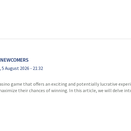
R NEWCOMERS
 5 August 2026 - 21:32
casino game that offers an exciting and potentially lucrative exper
ximize their chances of winning. In this article, we will delve in