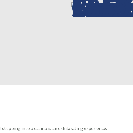
stepping into a casino is an exhilarating experience.